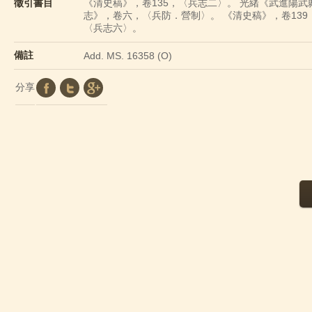
徵引書目
《清史稿》，卷135，〈兵志二〉。 光緒《武進陽武
志》，卷六，〈兵防．營制〉。 《清史稿》，卷139
〈兵志六〉。
備註
Add. MS. 16358 (O)
分享