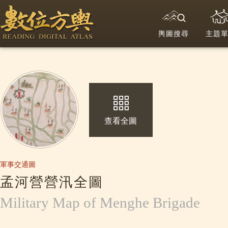
輿圖搜尋
主題
查看全圖
軍事交通圖
孟河營營汛全圖
Military Map of Menghe Brigade