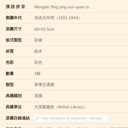
漢 語 拼 音
Menghe Ying ying xun quan tu
製圖年代
清道光年間（1821-1843）
原圖尺寸
60×32.5cm
板式類型
彩繪
材質
紙本
色彩
彩色
數量
1幅
類型
軍事交通圖
典藏國別
英國
典藏單位
大英圖書館（British Library）
原藏目錄連結
http://explore.bl.uk/primo_library/...