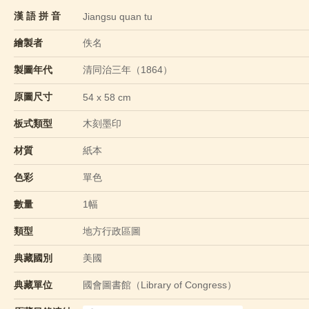
漢 語 拼 音
Jiangsu quan tu
繪製者
佚名
製圖年代
清同治三年（1864）
原圖尺寸
54 x 58 cm
板式類型
木刻墨印
材質
紙本
色彩
單色
數量
1幅
類型
地方行政區圖
典藏國別
美國
典藏單位
國會圖書館（Library of Congress）