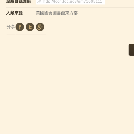
原藏目錄連結
http://lccn.loc.gov/gm71005111
入藏來源
美國國會圖書館東方部
分享